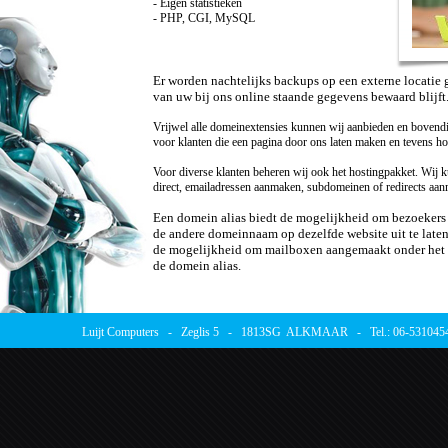
- Eigen statistieken
- PHP, CGI, MySQL
Er worden nachtelijks backups op een externe locatie g
van uw bij ons online staande gegevens bewaard blijft
Vrijwel alle domeinextensies kunnen wij aanbieden en bovendi
voor klanten die een pagina door ons laten maken en tevens ho
Voor diverse klanten beheren wij ook het hostingpakket. Wij k
direct, emailadressen aanmaken, subdomeinen of redirects aanm
Een domein alias biedt de mogelijkheid om bezoekers
de andere domeinnaam op dezelfde website uit te late
de mogelijkheid om mailboxen aangemaakt onder het 
de domein alias.
Luijt Computers - Zeglis 5 - 1813SG ALKMAAR - Tel.: 06-531045