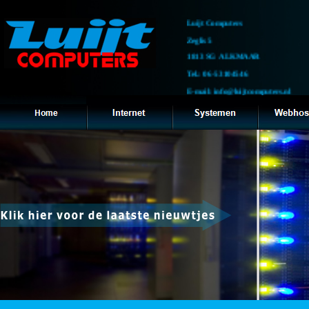
Luijt Computers
Zeglis 5
1813 SG ALKMAAR
Tel.: 06-53104546
E-mail: info@luijtcomputers.nl