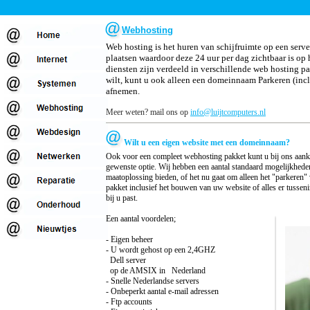
Webhosting
Eindelijk advies op maat!
Web hosting is het huren van schijfruimte op een serve
plaatsen waardoor deze 24 uur per dag zichtbaar is op 
diensten zijn verdeeld in verschillende web hosting p
wilt, kunt u ook alleen een domeinnaam Parkeren (incl.
afnemen.
Meer weten? mail ons op
info@luijtcomputers.nl
Wilt u een eigen website met een domeinnaam?
Ook voor een compleet webhosting pakket kunt u bij ons aankl
gewenste optie. Wij hebben een aantal standaard mogelijkhe
maatoplossing bieden, of het nu gaat om alleen het "parkeren"
pakket inclusief het bouwen van uw website of alles er tusseni
bij u past.
Een aantal voordelen;
- Eigen beheer
- U wordt gehost op een 2,4GHZ
Dell server
op de AMSIX in Nederland
- Snelle Nederlandse servers
- Onbeperkt aantal e-mail adressen
- Ftp accounts